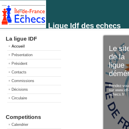
Ligue Idf des echecs
La ligue IDF
Accueil
Le sit
Présentation
de la
ligue
Président
démé
Contacts
Commissions
Rendez-vo
Décisions
sur www.idf
echecs.fr
Circulaire
Competitions
Calendrier