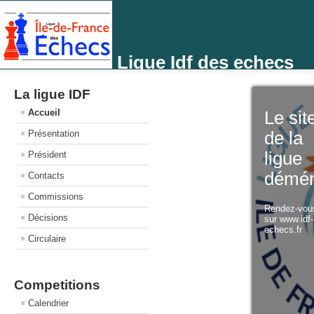
Ligue Idf des echecs
La ligue IDF
Accueil
Le sit
Présentation
de la
ligue
Président
démé
Contacts
Commissions
Rendez-vo
Décisions
sur www.idf
echecs.fr
Circulaire
Competitions
Calendrier