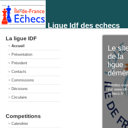
Ligue Idf des echecs
La ligue IDF
Accueil
Le sit
Présentation
de la
ligue
Président
démé
Contacts
Commissions
Rendez-vo
Décisions
sur www.idf
echecs.fr
Circulaire
Competitions
Calendrier