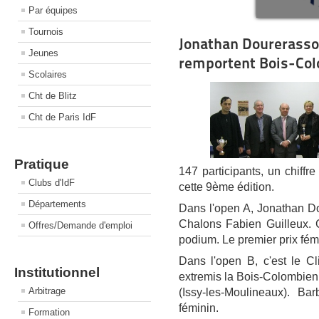
Par équipes
Tournois
Jonathan Dourerasso
Jeunes
remportent Bois-Co
Scolaires
Cht de Blitz
Cht de Paris IdF
Pratique
147 participants, un chiffre
Clubs d'IdF
cette 9ème édition.
Départements
Dans l'open A, Jonathan D
Chalons Fabien Guilleux. 
Offres/Demande d'emploi
podium. Le premier prix fémi
Dans l'open B, c'est le C
Institutionnel
extremis la Bois-Colombienn
Arbitrage
(Issy-les-Moulineaux). Ba
féminin.
Formation