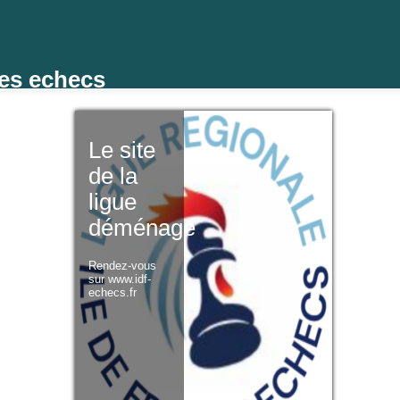
des echecs
Le site
de la
ligue
déménage
Rendez-vous
sur www.idf-
echecs.fr