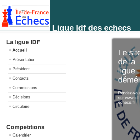
Ligue Idf des echecs
La ligue IDF
Accueil
Le sit
Présentation
de la
ligue
Président
démé
Contacts
Commissions
Rendez-vo
Décisions
sur www.idf
echecs.fr
Circulaire
Competitions
Calendrier