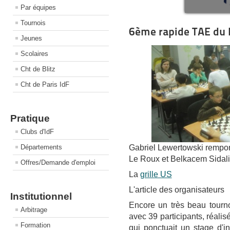
Par équipes
Tournois
6ème rapide TAE du 
Jeunes
Scolaires
Cht de Blitz
Cht de Paris IdF
Pratique
Clubs d'IdF
Gabriel Lewertowski remport
Départements
Le Roux et Belkacem Sidali 
Offres/Demande d'emploi
La
grille US
L'article des organisateurs
Institutionnel
Encore un très beau tournoi
Arbitrage
avec 39 participants, réali
Formation
qui ponctuait un stage d'in