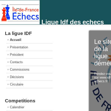
Ligue Idf des echecs
La ligue IDF
Accueil
Le sit
Présentation
de la
ligue
Président
démé
Contacts
Commissions
Rendez-vo
Décisions
sur www.idf
echecs.fr
Circulaire
Competitions
Calendrier