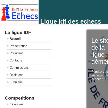
Ligue Idf des echecs
La ligue IDF
Accueil
Le sit
Présentation
de la
ligue
Président
démé
Contacts
Commissions
Rendez-vo
Décisions
sur www.idf
echecs.fr
Circulaire
Competitions
Calendrier