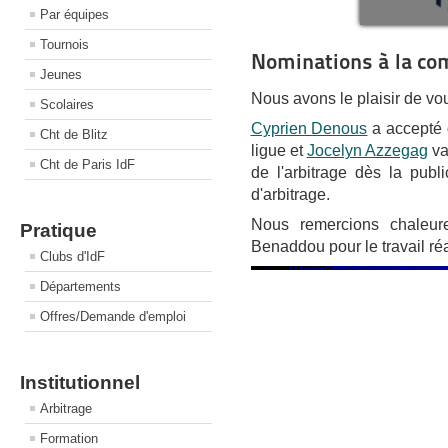
Par équipes
Tournois
Nominations à la co
Jeunes
Nous avons le plaisir de vo
Scolaires
Cyprien Denous
a accepté 
Cht de Blitz
ligue et
Jocelyn Azzegag
va
Cht de Paris IdF
de l'arbitrage dès la publ
d'arbitrage.
Nous remercions chaleu
Pratique
Benaddou pour le travail r
Clubs d'IdF
Départements
Offres/Demande d'emploi
Institutionnel
Arbitrage
Formation