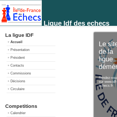
Ligue Idf des echecs
La ligue IDF
Accueil
Le sit
Présentation
de la
ligue
Président
démé
Contacts
Commissions
Rendez-vo
Décisions
sur www.idf
echecs.fr
Circulaire
Competitions
Calendrier