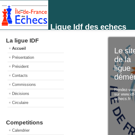
Ligue Idf des echecs
La ligue IDF
Accueil
Le sit
Présentation
de la
ligue
Président
démé
Contacts
Commissions
Rendez-vo
Décisions
sur www.idf
echecs.fr
Circulaire
Competitions
Calendrier