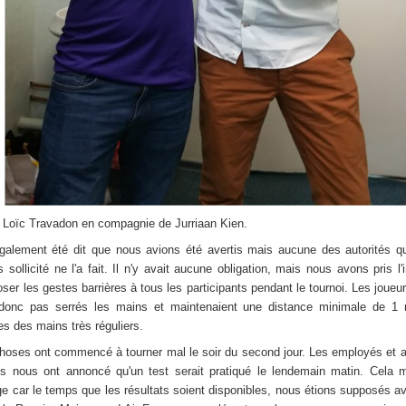
 Loïc Travadon en compagnie de Jurriaan Kien.
également été dit que nous avions été avertis mais aucune des autorités 
 sollicité ne l'a fait. Il n'y avait aucune obligation, mais nous avons pris l'in
oser les gestes barrières à tous les participants pendant le tournoi. Les joueu
donc pas serrés les mains et maintenaient une distance minimale de 1
es des mains très réguliers.
hoses ont commencé à tourner mal le soir du second jour. Les employés et a
es nous ont annoncé qu'un test serait pratiqué le lendemain matin. Cela 
ge car le temps que les résultats soient disponibles, nous étions supposés av