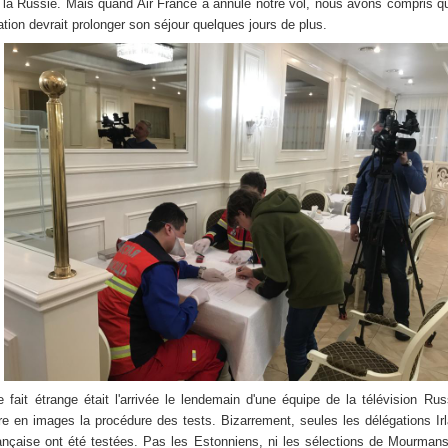
é la Russie. Mais quand Air France a annulé notre vol, nous avons compris q
ation devrait prolonger son séjour quelques jours de plus.
re fait étrange était l'arrivée le lendemain d'une équipe de la télévision Ru
re en images la procédure des tests. Bizarrement, seules les délégations Ir
ançaise ont été testées. Pas les Estonniens, ni les sélections de Mourman