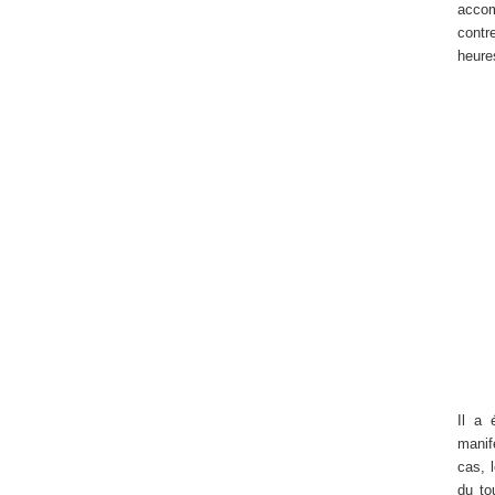
accom
contr
heure
Il a 
manif
cas, 
du to