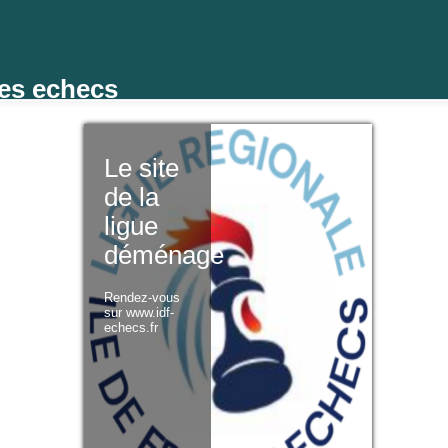
des echecs
Le site
de la
ligue
déménage
Rendez-vous
sur www.idf-
echecs.fr