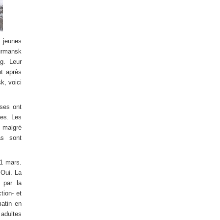
 jeunes
urmansk
g. Leur
nt après
k, voici
ses ont
les. Les
, malgré
as sont
11 mars.
 Oui. La
é par la
tion- et
atin en
 adultes