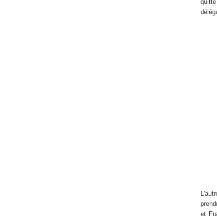
quitt
délég
L'aut
prend
et Fr