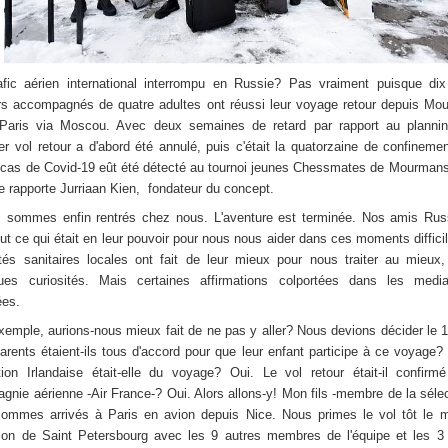
afic aérien international interrompu en Russie? Pas vraiment puisque dix
rs accompagnés de quatre adultes ont réussi leur voyage retour depuis Mo
Paris via Moscou. Avec deux semaines de retard par rapport au plannin
er vol retour a d'abord été annulé, puis c'était la quatorzaine de confineme
 cas de Covid-19 eût été détecté au tournoi jeunes Chessmates de Mourmans
e rapporte Jurriaan Kien, fondateur du concept.
 sommes enfin rentrés chez nous. L'aventure est terminée. Nos amis Rus
tout ce qui était en leur pouvoir pour nous nous aider dans ces moments diffici
ités sanitaires locales ont fait de leur mieux pour nous traiter au mieux
ues curiosités. Mais certaines affirmations colportées dans les medi
ées.
xemple, aurions-nous mieux fait de ne pas y aller? Nous devions décider le 
arents étaient-ils tous d'accord pour que leur enfant participe à ce voyage?
tion Irlandaise était-elle du voyage? Oui. Le vol retour était-il confirm
gnie aérienne -Air France-? Oui. Alors allons-y! Mon fils -membre de la sélec
ommes arrivés à Paris en avion depuis Nice. Nous primes le vol tôt le m
tion de Saint Petersbourg avec les 9 autres membres de l'équipe et les 3