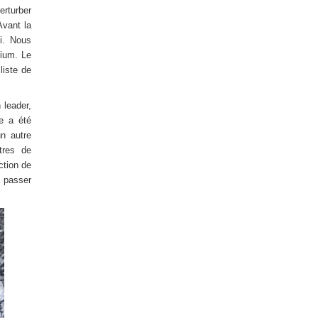
erturber
Avant la
oi. Nous
dium. Le
liste de
 leader,
pe a été
n autre
tres de
ction de
à passer