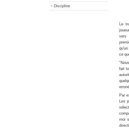
Discipline
Le tr
joueu
vers 
premi
qu'un
ce qu
"Nous
fait 
autor
quelq
erron
Par e
Les p
sélec
compa
moi s
direc