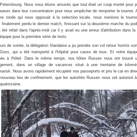
-Petersbourg. Nous nous étions amusés que tout était un coup monté pour p
oueurs dans leur concentration pour nous empêcher de remporter le tournoi. 
ère ronde qui nous opposait à la selection locale, nous menions le tourn
 finalement perdu le dernier match, finissant sur la deuxième marche du po
 été refait dans l'après-midi car il y avait eu une erreur d'attribution dans la 
 équipe pour la première série de tests.
urs de soirée, la délégation Irlandaise a pu prendre son vol retour hormis son
Goss, qui a été transporté à l'hôpital pour cause de toux. Et notre équi
née à l'hôtel. Dans le même temps, nos hôtes Russes nous ont trouvé u
gement, dans un village de vacances situé à une trentaine de kilomè
ansk. Nous avons rapidement récupéré nos passeports et pris le car en dire
 nouveau lieu de confinement, que les autorités Russes nous ont autorisé 
 quatorzaine.