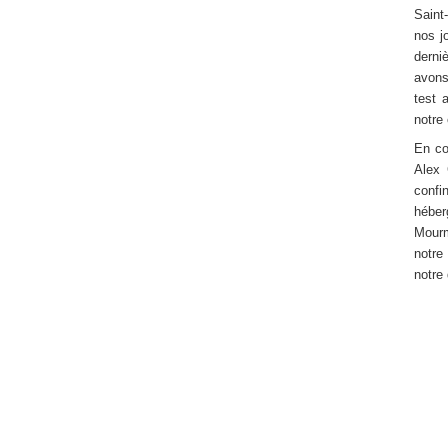
Saint
nos j
derni
avons
test a
notre
En co
Alex 
confi
héber
Mourm
notre
notre