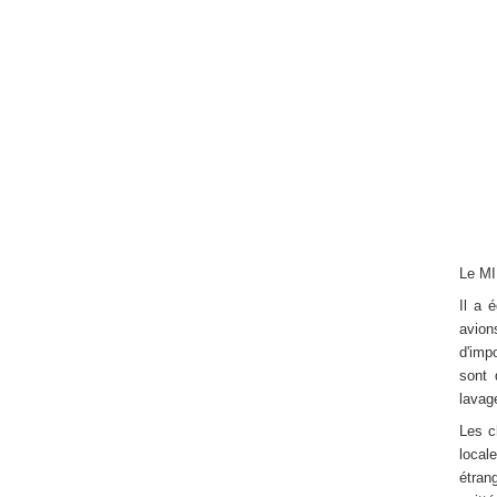
Le MI
Il a 
avions
d'imp
sont 
lavag
Les c
local
étran