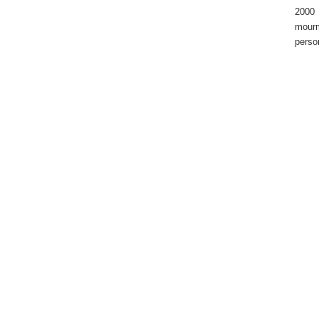
2000 
mourm
perso