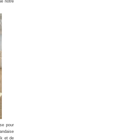
ue notre
sse pour
landaise
sk et de