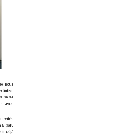
que nous
itiative
rs ne se
 m avec
utorités
m'a paru
oir déjà