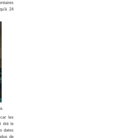
ntaires
 qu'à 24
a.
car les
t été le
es dates
 plus de