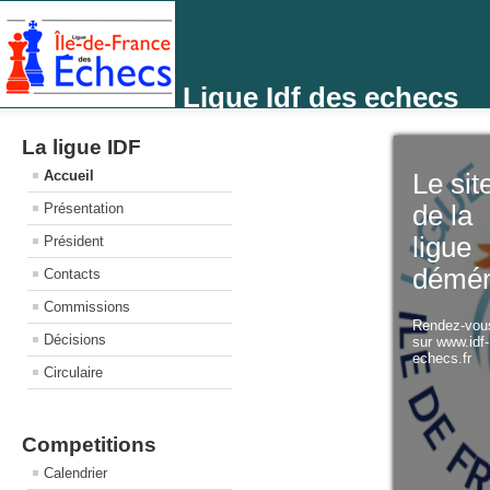
Ligue Idf des echecs
La ligue IDF
Accueil
Le sit
Présentation
de la
ligue
Président
démé
Contacts
Commissions
Rendez-vo
Décisions
sur www.idf
echecs.fr
Circulaire
Competitions
Calendrier