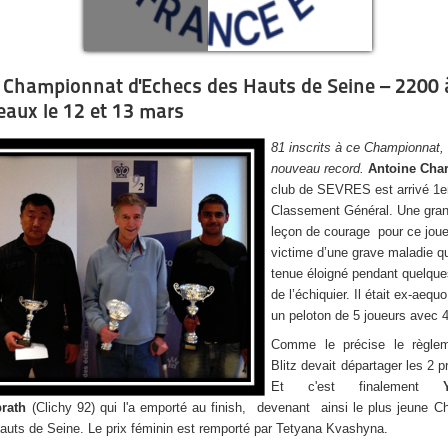
 Championnat d'Echecs des Hauts de Seine – 2200 
eaux le 12 et 13 mars
81 inscrits à ce Championnat,
nouveau record.
Antoine Char
club de SEVRES est arrivé 1e
Classement Général. Une gra
leçon de courage pour ce jou
victime d’une grave maladie qu
tenue éloigné pendant quelqu
de l’échiquier. Il était ex-aequ
un peloton de 5 joueurs avec 
Comme le précise le règle
Blitz devait départager les 2 p
Et c'est finalement
rath
(Clichy 92) qui l'a emporté au finish, devenant ainsi le plus jeune 
auts de Seine. Le prix féminin est remporté par Tetyana Kvashyna.