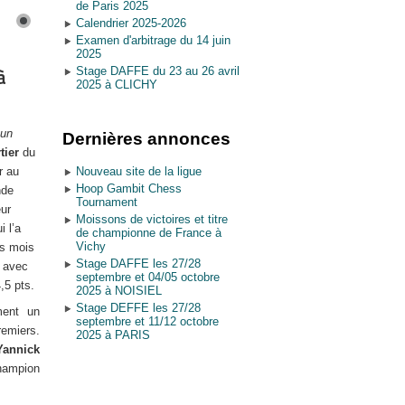
de Paris 2025
Calendrier 2025-2026
Examen d'arbitrage du 14 juin
2025
Stage DAFFE du 23 au 26 avril
à
2025 à CLICHY
 un
Dernières annonces
tier
du
r au
Nouveau site de la ligue
Hoop Gambit Chess
nde
Tournament
eur
Moissons de victoires et titre
i l’a
de championne de France à
Vichy
es mois
Stage DAFFE les 27/28
o avec
septembre et 04/05 octobre
4,5 pts.
2025 à NOISIEL
Stage DEFFE les 27/28
ment un
septembre et 11/12 octobre
remiers.
2025 à PARIS
Yannick
Champion