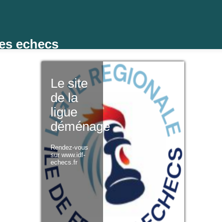
des echecs
Le site
de la
ligue
déménage
Rendez-vous
sur www.idf-
echecs.fr