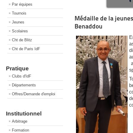
Par équipes
Tournois
Médaille de la jeune
Jeunes
Benaddou
Scolaires
E
Cht de Blitz
a
Cht de Paris IdF
d
a
a
Pratique
sp
Clubs d'IdF
T
b
Départements
c
Offres/Demande d'emploi
d
c
Institutionnel
Arbitrage
Formation