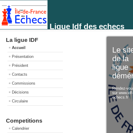
Ligue Idf des echecs
La ligue IDF
Accueil
Le sit
Présentation
de la
ligue
Président
démé
Contacts
Commissions
Rendez-vo
Décisions
sur www.idf
echecs.fr
Circulaire
Competitions
Calendrier