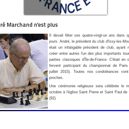
ré Marchand n'est plus
Il devait fêter ses quatre-vingt-un ans dans 
jours. André, le président du club d'Issy-les-Mo
était un infatigable président de club, ayant 
créer entre autres l'un des plus importants tou
parties classiques d'Île-de-France. C'était en 
fervent participant du championnat de Paris 
juillet 2015). Toutes nos condoléances von
proches.
Une cérémonie religieuse sera célébrée le m
octobre à l'église Saint Pierre et Saint Paul de
(92).