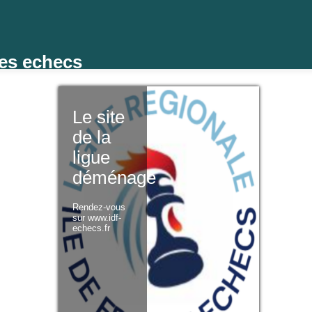
des echecs
Le site
de la
ligue
déménage
Rendez-vous
sur www.idf-
echecs.fr