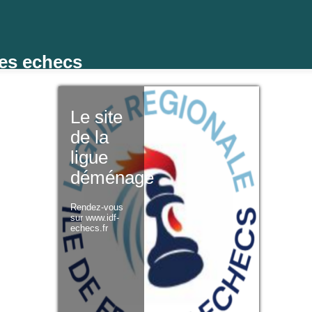
des echecs
Le site
de la
ligue
déménage
Rendez-vous
sur www.idf-
echecs.fr