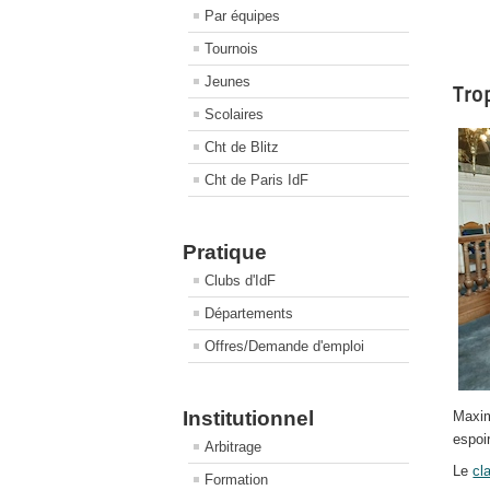
Par équipes
Tournois
Jeunes
Tro
Scolaires
Cht de Blitz
Cht de Paris IdF
Pratique
Clubs d'IdF
Départements
Offres/Demande d'emploi
Institutionnel
Maxim
espoi
Arbitrage
Le
cl
Formation