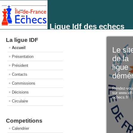
Ligue Idf des echecs
La ligue IDF
Accueil
Le sit
Présentation
de la
ligue
Président
démé
Contacts
Commissions
Rendez-vo
Décisions
sur www.idf
echecs.fr
Circulaire
Competitions
Calendrier