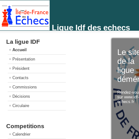
Ligue Idf des echecs
La ligue IDF
Accueil
Le sit
Présentation
de la
ligue
Président
démé
Contacts
Commissions
Rendez-vo
Décisions
sur www.idf
echecs.fr
Circulaire
Competitions
Calendrier