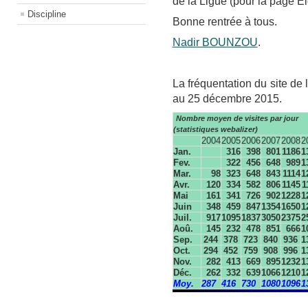
de la Ligue (pour la page El
Discipline
Bonne rentrée à tous.
Nadir BOUNZOU
.
La fréquentation du site de l
au 25 décembre 2015.
Nombre moyen de visites
par jour
(statistiques webalizer)
2004
2005
2006
2007
2008
2
Jan.
316
398
801
1186
1
Fev.
322
456
648
989
1
Mar.
98
323
648
843
1114
1
Avr.
120
334
582
806
1145
1
Mai
161
341
726
902
1228
1
Juin
348
459
847
1354
1650
1
Juil.
917
1095
1837
3050
2375
2
Aoû.
145
232
478
851
666
1
Sep.
244
378
723
840
936
1
Oct.
294
452
759
908
996
1
Nov.
282
413
669
895
1232
1
Déc.
262
332
639
1066
1210
1
Moy.
287
416
730
1080
1096
1