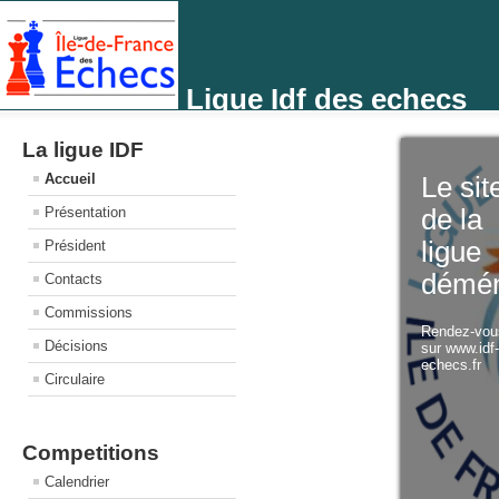
Ligue Idf des echecs
La ligue IDF
Accueil
Le sit
Présentation
de la
ligue
Président
démé
Contacts
Commissions
Rendez-vo
Décisions
sur www.idf
echecs.fr
Circulaire
Competitions
Calendrier