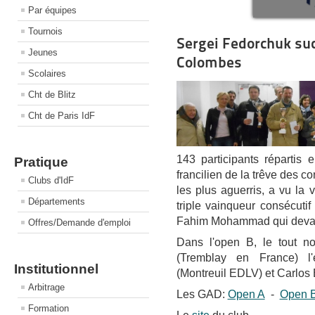
Par équipes
Tournois
Sergei Fedorchuk su
Jeunes
Colombes
Scolaires
Cht de Blitz
Cht de Paris IdF
143 participants répartis 
Pratique
francilien de la trêve des c
Clubs d'IdF
les plus aguerris, a vu la 
Départements
triple vainqueur consécutif
Fahim Mohammad qui devan
Offres/Demande d'emploi
Dans l'open B, le tout 
(Tremblay en France) l'
Institutionnel
(Montreuil EDLV) et Carlos 
Arbitrage
Les GAD:
Open A
-
Open 
Formation