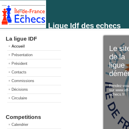
Ligue Idf des echecs
La ligue IDF
Accueil
Le sit
Présentation
de la
ligue
Président
démé
Contacts
Commissions
Rendez-vo
Décisions
sur www.idf
echecs.fr
Circulaire
Competitions
Calendrier