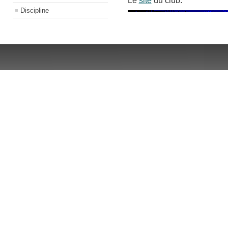
Le
site
du club.
Discipline