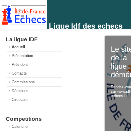
Ligue Idf des echecs
La ligue IDF
Accueil
Le sit
Présentation
de la
ligue
Président
démé
Contacts
Commissions
Rendez-vo
Décisions
sur www.idf
echecs.fr
Circulaire
Competitions
Calendrier