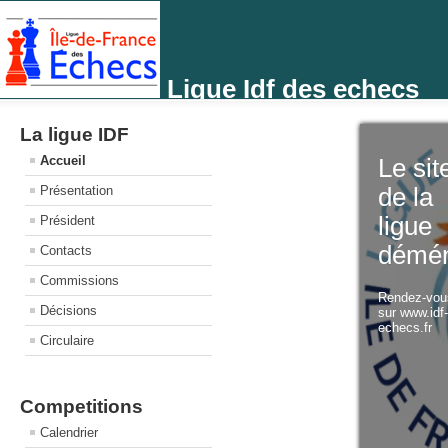
Ligue Idf des echecs
La ligue IDF
Accueil
Le sit
Présentation
de la
ligue
Président
démé
Contacts
Commissions
Rendez-vo
Décisions
sur www.idf
echecs.fr
Circulaire
Competitions
Calendrier