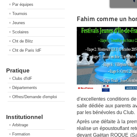
Par équipes
Tournois
Fahim comme un ho
Jeunes
Scolaires
Cht de Blitz
Cht de Paris IdF
Pratique
Clubs d'IdF
Départements
Offres/Demande d'emploi
d’excellentes conditions de
salle dédiée aux parents 
par les bénévoles du Club.
Institutionnel
Après une défaite à la pr
Arbitrage
réalise un époustouflant re
Formation
devant Gaëtan ROQUE (Sai