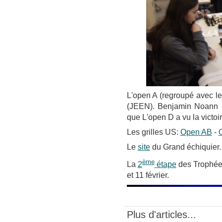
L'open A (regroupé avec le
(JEEN). Benjamin Noann F
que L'open D a vu la vict
Les grilles US:
Open AB
-
Le
site
du Grand échiquier.
ème
La
2
étape
des Trophées
et 11 février.
Plus d'articles...