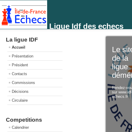
Ligue Idf des echecs
La ligue IDF
Accueil
Le sit
Présentation
de la
ligue
Président
démé
Contacts
Commissions
Rendez-vo
Décisions
sur www.idf
echecs.fr
Circulaire
Competitions
Calendrier