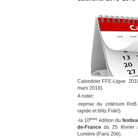
Calendrier FFE-Ligue 20
mars 2019).
A noter:
-reprise du critérium RnB
rapide et blitz Fide!)
ème
-la 10
édition du
festiva
de-France
du 25 févrie
Lumière (Paris 20è).