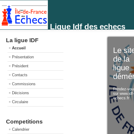
Ligue Idf des echecs
La ligue IDF
Accueil
Le sit
Présentation
de la
ligue
Président
démé
Contacts
Commissions
Rendez-vo
Décisions
sur www.idf
echecs.fr
Circulaire
Competitions
Calendrier