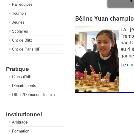
Par équipes
Tournois
Béline Yuan champio
Jeunes
La je
Scolaires
Trembl
Cht de Blitz
nad D
au 4 s
Cht de Paris IdF
gagne 
Le
co
Pratique
Clubs d'IdF
Départements
Offres/Demande d'emploi
Institutionnel
Arbitrage
Formation