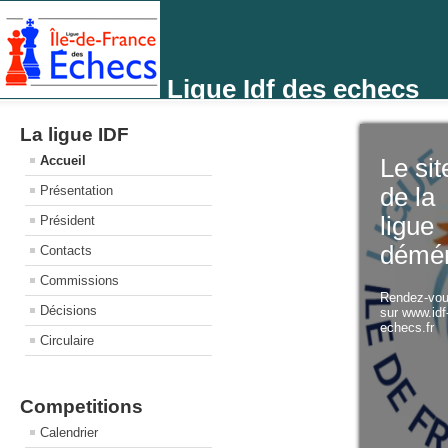
Ligue Idf des echecs
La ligue IDF
Accueil
Le sit
Présentation
de la
ligue
Président
démé
Contacts
Commissions
Rendez-vo
Décisions
sur www.idf
echecs.fr
Circulaire
Competitions
Calendrier