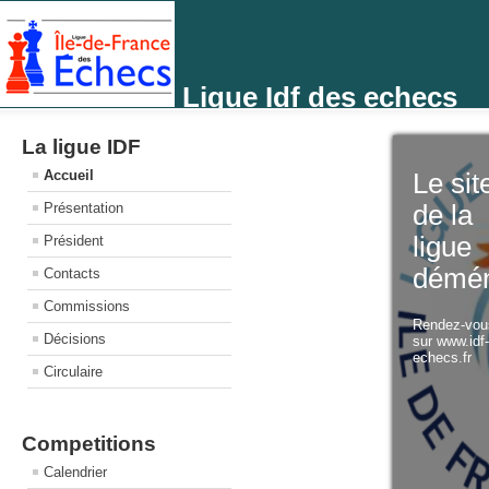
Ligue Idf des echecs
La ligue IDF
Accueil
Le sit
Présentation
de la
ligue
Président
démé
Contacts
Commissions
Rendez-vo
Décisions
sur www.idf
echecs.fr
Circulaire
Competitions
Calendrier