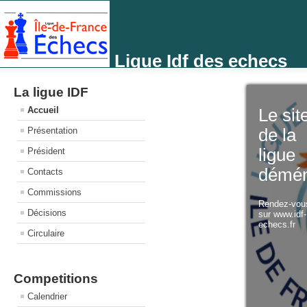
Ligue Idf des echecs
La ligue IDF
Accueil
Le sit
Présentation
de la
ligue
Président
démé
Contacts
Commissions
Rendez-vo
Décisions
sur www.idf
echecs.fr
Circulaire
Competitions
Calendrier