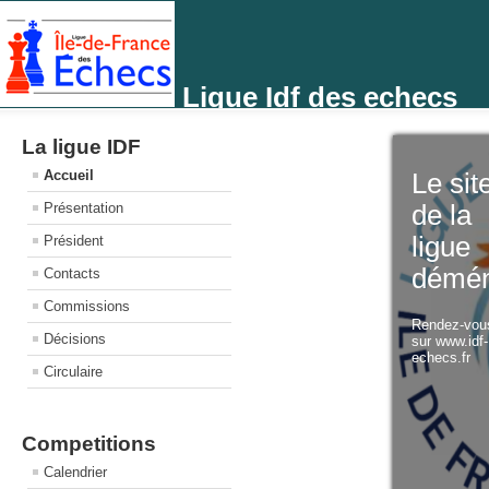
Ligue Idf des echecs
La ligue IDF
Accueil
Le sit
Présentation
de la
ligue
Président
démé
Contacts
Commissions
Rendez-vo
Décisions
sur www.idf
echecs.fr
Circulaire
Competitions
Calendrier