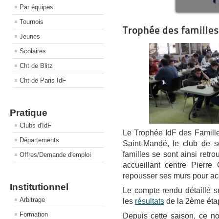
Par équipes
Tournois
Trophée des familles 
Jeunes
Scolaires
Cht de Blitz
Cht de Paris IdF
Pratique
Clubs d'IdF
Le Trophée IdF des Famill
Départements
Saint-Mandé, le club de s
familles se sont ainsi retr
Offres/Demande d'emploi
accueillant centre Pierr
repousser ses murs pour acc
Institutionnel
Le compte rendu détaillé s
Arbitrage
les
résultats
de la 2ème éta
Formation
Depuis cette saison, ce no