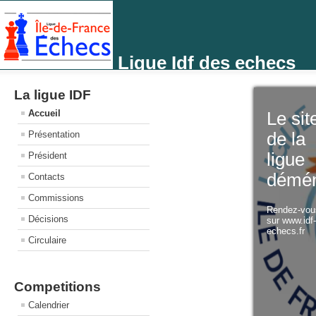
Ligue Idf des echecs
La ligue IDF
Accueil
Le sit
Présentation
de la
ligue
Président
démé
Contacts
Commissions
Rendez-vo
Décisions
sur www.idf
echecs.fr
Circulaire
Competitions
Calendrier