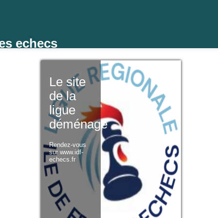
des echecs
Le site
de la
ligue
déménage
Rendez-vous
sur www.idf-
echecs.fr