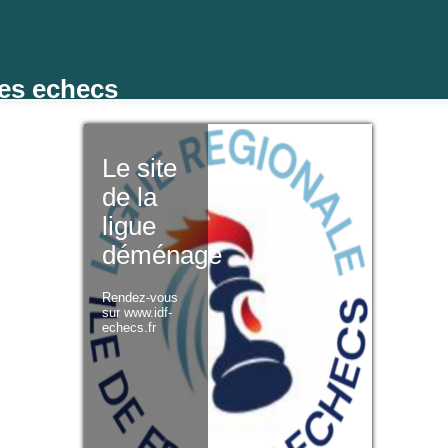
des echecs
Le site
de la
ligue
déménage
Rendez-vous
sur www.idf-
echecs.fr