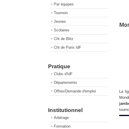
Par équipes
Tournois
Jeunes
Mon
Scolaires
Cht de Blitz
Cht de Paris IdF
Pratique
Clubs d'IdF
Départements
Offres/Demande d'emploi
La li
Mondi
jamb
Institutionnel
tourn
Arbitrage
Formation