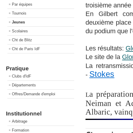
troisième année
Par équipes
En Gilbert com
Tournois
deuxième place a
Jeunes
du podium que l
Scolaires
Cht de Blitz
Les résultats:
Gl
Cht de Paris IdF
Le site de la
Glo
La retransmissi
Pratique
Stokes
-
Clubs d'IdF
Départements
a préparatio
L
Offres/Demande d'emploi
Neiman et Ad
Albaric, vainq
Institutionnel
Arbitrage
Formation