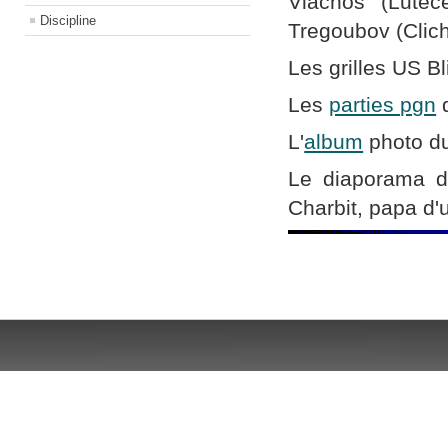
Vlachos (Lutè
Discipline
Tregoubov (Clich
Les grilles US Bl
Les
parties pgn
d
L'
album
photo du
Le diaporama 
Charbit, papa d'