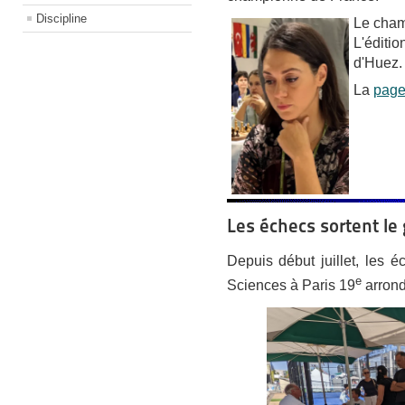
Discipline
Le cham
L'éditio
d'Huez
La
pag
Les échecs sortent le
Depuis début juillet, les é
e
Sciences à Paris 19
arron