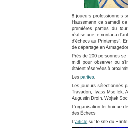
8 joueurs professionnels s
Haussmann ce samedi de 1
premières parties du tou
réalise une remontada d'ant
d'échecs au Printemps". En f
de départage en Armagedon 
Près de 200 personnes se s
midi pour observer ou s'in
étaient réservées à proximi
Les
parties
.
Les joueurs sélectionnés p
Travadon, Ilyass Msellek, 
Augustin Droin, Wojtek Soc
L'organisation technique de
des Échecs.
L'
article
sur le site du Print