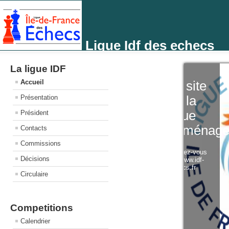
Ligue Idf des echecs
La ligue IDF
Accueil
Le sit
Présentation
de la
ligue
Président
démé
Contacts
Commissions
Rendez-vou
Décisions
sur www.idf-
echecs.fr
Circulaire
Competitions
Calendrier