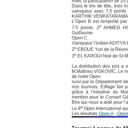
Avec la participation de 20
Dans le trio de tête, trois
vainqueur avec 7,5 point
KARTHIK VENKATARAMAN a
L'Open B est remporté par
e
7.5 points. 2
AHMED HOL
Guillaume.
Open C
Vainqueur l'indien ADITYA
e
2
EBOUE Yuri de la Réunio
e
3
EL KAROUI Noé de St-Ma
La distribution des prix a
M.Mathieu VISKOVIC. Le mair
de notre Open
suivi par le Département d
nos tournois. Eiffage fait 
grâce à l'initiative du M
mention pour le Conseil Gén
Brie qui nous a aidé pour l'
e
Le 8
Open International aur
Les résultats
Open A
-
Open