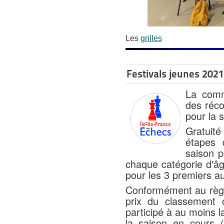
Les
grilles
Festivals jeunes 202
La comm
des réc
pour la 
Gratuité
étapes 
saison p
chaque catégorie d'â
pour les 3 premiers a
Conformément au règl
prix du classement 
participé à au moins l
la saison en cours 