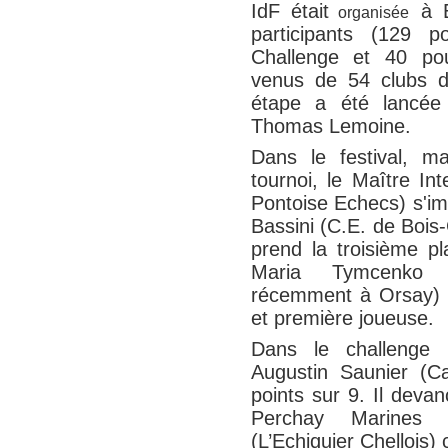
IdF était
à E
organ
isée
participants (129 p
Challenge et 40 pou
venus de 54 clubs di
étape a été lancée 
Thomas Lemoine.
Dans le festival, ma
tournoi, le Maître In
Pontoise Echecs) s'i
Bassini (C.E. de Bois
prend la troisième p
Maria Tymcenko (
récemment à Orsay) 
et première joueuse.
Dans le challenge
Augustin Saunier (C
points sur 9. Il dev
Perchay Marines 
(L’Echiquier Chellois)