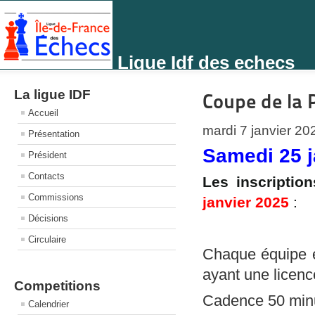
Ligue Idf des echecs
La ligue IDF
Coupe de la 
Accueil
mardi 7 janvier 20
Présentation
Samedi 25 j
Président
Contacts
Les inscriptio
Commissions
janvier 2025
:
Décisions
Circulaire
Chaque équipe e
ayant une licence
Competitions
Cadence 50 minu
Calendrier