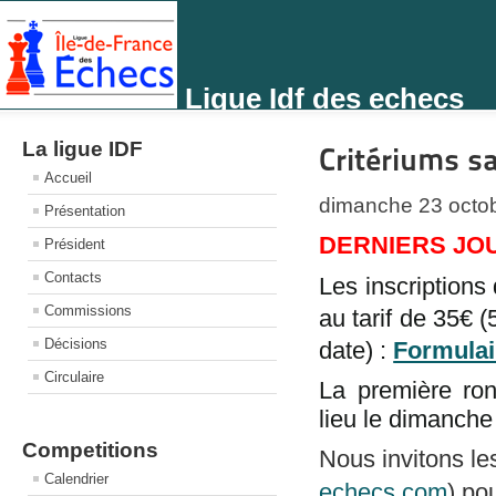
Ligue Idf des echecs
La ligue IDF
Critériums s
Accueil
dimanche 23 octo
Présentation
DERNIERS JOU
Président
Contacts
Les inscriptions
Commissions
au tarif de 35€ 
Décisions
date) :
Formulai
Circulaire
La première ron
lieu le dimanch
Competitions
Nous invitons le
Calendrier
echecs.com
) po