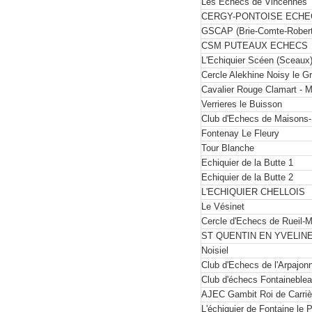
Les Echecs de Vincennes
CERGY-PONTOISE ECHE
GSCAP (Brie-Comte-Robert
CSM PUTEAUX ECHECS
L'Echiquier Scéen (Sceaux
Cercle Alekhine Noisy le G
Cavalier Rouge Clamart - 
Verrieres le Buisson
Club d'Echecs de Maisons-L
Fontenay Le Fleury
Tour Blanche
Echiquier de la Butte 1
Echiquier de la Butte 2
L'ECHIQUIER CHELLOIS
Le Vésinet
Cercle d'Echecs de Rueil-
ST QUENTIN EN YVELIN
Noisiel
Club d'Echecs de l'Arpajon
Club d'échecs Fontaineble
AJEC Gambit Roi de Carriè
L'échiquier de Fontaine le P