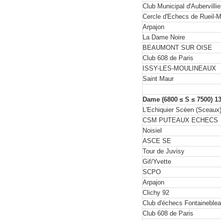
Club Municipal d'Aubervilli
Cercle d'Echecs de Rueil-
Arpajon
La Dame Noire
BEAUMONT SUR OISE
Club 608 de Paris
ISSY-LES-MOULINEAUX
Saint Maur
Dame (6800 ≤ S ≤ 7500) 1
L'Echiquier Scéen (Sceaux
CSM PUTEAUX ECHECS
Noisiel
ASCE SE
Tour de Juvisy
Gif/Yvette
SCPO
Arpajon
Clichy 92
Club d'échecs Fontaineble
Club 608 de Paris