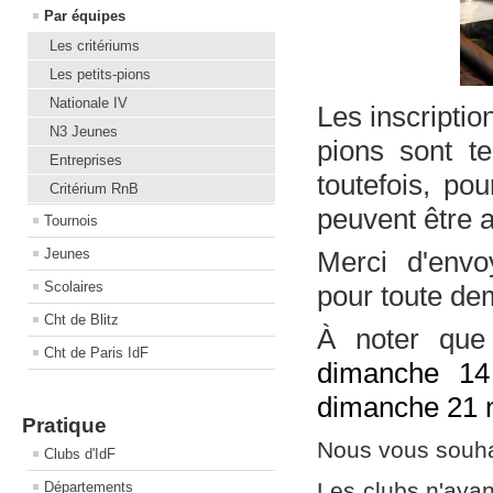
Par équipes
Les critériums
Les petits-pions
Nationale IV
Les inscription
N3 Jeunes
pions sont t
Entreprises
toutefois, po
Critérium RnB
peuvent être 
Tournois
Jeunes
Merci d'env
Scolaires
pour toute d
Cht de Blitz
À noter que
Cht de Paris IdF
dimanche 14 
dimanche 21
Pratique
Nous vous souha
Clubs d'IdF
Les clubs n'aya
Départements