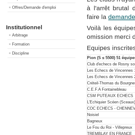
à l'arrêt bruta
Offres/Demande d'emploi
faire la
demand
Institutionnel
Voilà les équipes
Arbitrage
omission merci d
Formation
Equipes inscrite
Discipline
Pion (S ≤ 5500) 51 équipe
Club d'echecs de Rosny so
Les Echecs de Vincennes 
Les Echecs de Vincennes 
Créteil-Thomas du Bourgne
C.E.F.A Fontainebleau
CSM PUTEAUX ECHECS
L'Echiquier Scéen (Sceaux
COC ECHECS - CHENNE
Noisiel
Bagneux
Le Fou du Roi - Villepreux
TREMBLAY EN FRANCE