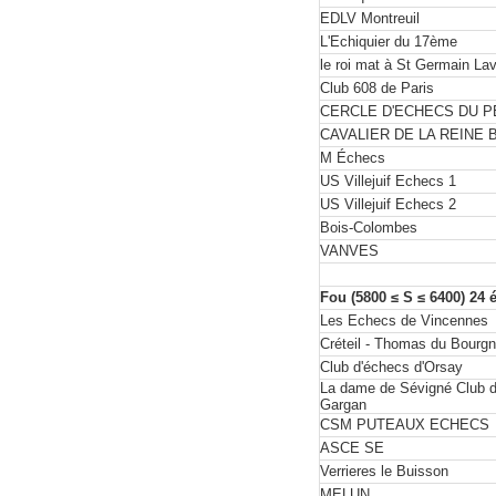
EDLV Montreuil
L'Echiquier du 17ème
le roi mat à St Germain Lav
Club 608 de Paris
CERCLE D'ECHECS DU 
CAVALIER DE LA REINE 
M Échecs
US Villejuif Echecs 1
US Villejuif Echecs 2
Bois-Colombes
VANVES
Fou (5800 ≤ S ≤ 6400) 24 
Les Echecs de Vincennes
Créteil - Thomas du Bourgn
Club d'échecs d'Orsay
La dame de Sévigné Club d
Gargan
CSM PUTEAUX ECHECS
ASCE SE
Verrieres le Buisson
MELUN