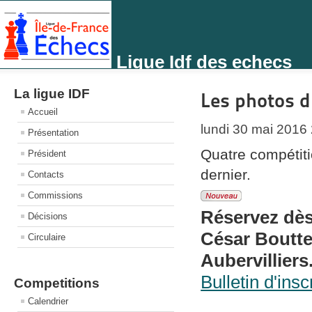
Ligue Idf des echecs
La ligue IDF
Les photos d
Accueil
lundi 30 mai 2016
Présentation
Quatre compétiti
Président
dernier.
Contacts
Commissions
Réservez dès
Décisions
César Bouttev
Circulaire
Aubervilliers
Bulletin d'insc
Competitions
Calendrier