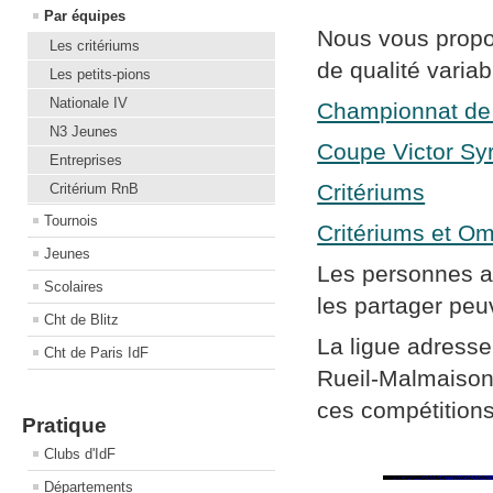
Par équipes
Nous vous propo
Les critériums
de qualité variab
Les petits-pions
Nationale IV
Championnat de
N3 Jeunes
Coupe Victor Sy
Entreprises
Critériums
Critérium RnB
Tournois
Critériums et Om
Jeunes
Les personnes ay
Scolaires
les partager peuv
Cht de Blitz
La ligue adress
Cht de Paris IdF
Rueil-Malmaison,
ces compétitions
Pratique
Clubs d'IdF
Départements