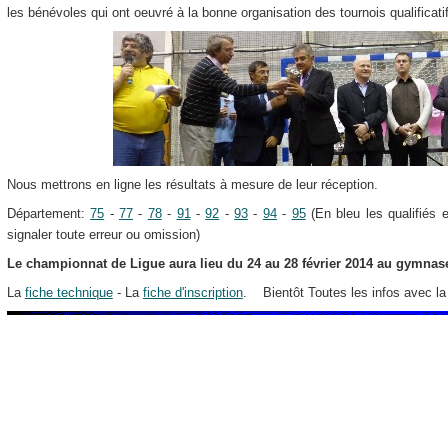
les bénévoles qui ont oeuvré à la bonne organisation des tournois qualificati
Nous mettrons en ligne les résultats à mesure de leur réception.
Département:
75
-
77
-
78
-
91
-
92
-
93
-
94
-
95
(En bleu les qualifiés e
signaler toute erreur ou omission)
Le championnat de Ligue aura lieu du 24 au 28 février 2014 au gymnas
La
fiche technique
- La
fiche d'inscription
. Bientôt Toutes les infos avec la l