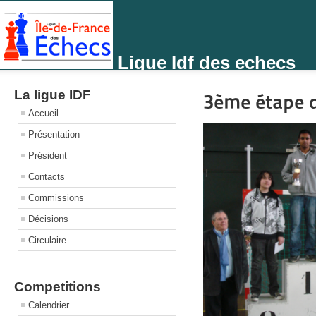
Ligue Idf des echecs
La ligue IDF
3ème étape d
Accueil
Présentation
Président
Contacts
Commissions
Décisions
Circulaire
Competitions
Calendrier