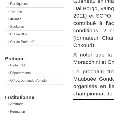
Guéneau en imag
Par équipes
Dal Borgo, vain
Tournois
2011) et SCPO 
Jeunes
contribué à l'a
Scolaires
conditions. 2 
Cht de Blitz
(formateur Cha
Cht de Paris IdF
Onkoud).
A noter que la
Pratique
Moracchini et Ch
Clubs d'IdF
Le prochain tr
Départements
Maubuée Gondoi
Offres/Demande d'emploi
organisés en îl
championnat de
Institutionnel
Arbitrage
Formation