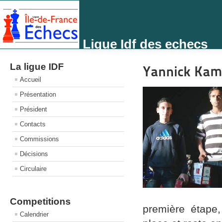
Ligue Idf des echecs
La ligue IDF
Yannick Kamb
Accueil
Présentation
Président
Contacts
Commissions
Décisions
Circulaire
Competitions
première étape,
Calendrier