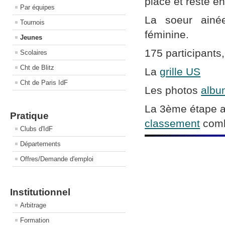
place et reste 
Par équipes
La soeur ainée
Tournois
féminine.
Jeunes
175 participants
Scolaires
Cht de Blitz
La
grille US
Cht de Paris IdF
Les photos
albu
La 3ème étape au
Pratique
classement
comb
Clubs d'IdF
Départements
Offres/Demande d'emploi
Institutionnel
Arbitrage
Formation