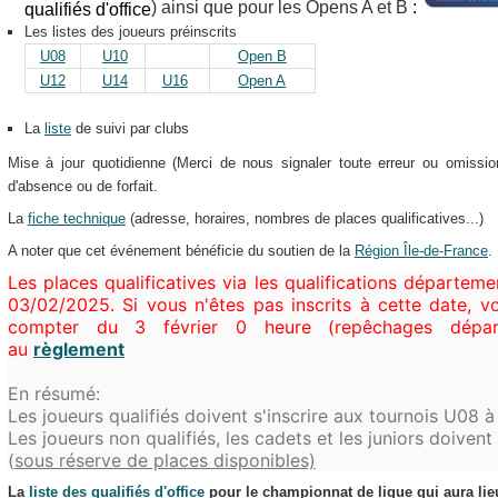
) ainsi que pour les Opens A et B
:
qualifiés d'office
Les listes des joueurs préinscrits
U08
U10
Open B
U12
U14
U16
Open A
La
liste
de suivi par clubs
Mise à jour quotidienne (Merci de nous signaler toute erreur ou omiss
d'absence ou de forfait.
La
fiche technique
(adresse, horaires, nombres de places qualificatives...)
A noter que cet événement bénéficie du soutien de la
Région Île-de-France
.
Les places qualificatives via les qualifications départeme
03/02/2025. Si vous n'êtes pas inscrits à cette date, vo
compter du 3 février 0 heure (repêchages dépar
au
règlement
En résumé:
Les joueurs qualifiés doivent s'inscrire aux tournois U08 
Les joueurs non qualifiés, les cadets et les juniors doiven
(
sous réserve de places disponibles)
La
liste des qualifiés d'office
pour le championnat de ligue qui aura lieu