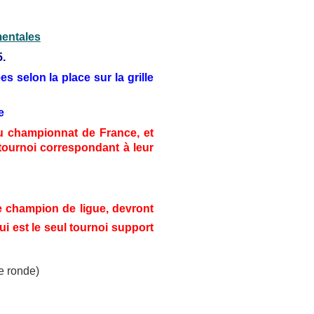
mentales
5.
es selon la place sur la grille
e
 championnat de France, et
e tournoi correspondant à leur
de champion de ligue, devront
qui est le seul tournoi support
re ronde)