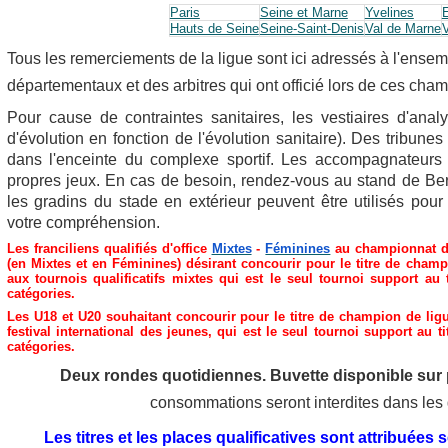
Paris
Seine et Marne
Yvelines
Hauts de Seine
Seine-Saint-Denis
Val de Marne
V
Tous les remerciements de la ligue sont ici adressés à l'ens
départementaux et des arbitres qui ont officié lors de ces cha
Pour cause de contraintes sanitaires, les vestiaires d'anal
d'évolution en fonction de l'évolution sanitaire). Des tribune
dans l'enceinte du complexe sportif. Les accompagnateurs e
propres jeux. En cas de besoin, rendez-vous au stand de Ber
l
es gradins du stade en extérieur peuvent être utilisés pour
votre compréhension.
Les franciliens qualifiés d'office 
Mixtes
 - 
Féminines
 au championnat d
(en Mixtes et en Féminines) désirant concourir pour le titre de champi
aux tournois qualificatifs mixtes qui est le seul tournoi support au
catégories.
Les U18 et U20 souhaitant concourir pour le titre de champion de ligue
festival international des jeunes, qui est le seul tournoi support au 
catégories.
Deux rondes quotidiennes. Buvette disponible sur p
consommations seront interdites dans le
Les titres et les places qualificatives sont attribuées s