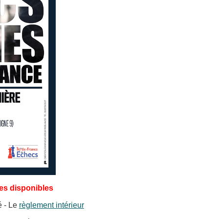
aces disponibles
é - Le
règlement intérieur