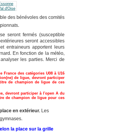
Essonne
al d'Oise
emble des bénévoles des comités
mpionnats.
yse seront fermés (susceptible
s extérieures seront accessibles
t entraineurs apportent leurs
nard. En fonction de la météo,
 analyser les parties. Merci de
e France des catégories U08 à U16 
on(ne) de ligue, devront participer 
 titre de champion de ligue de ces 
, devront participer à l'open A du 
titre de champion de ligue pour ces 
lace en extérieur.
Les
s gymnases.
elon la place sur la grille