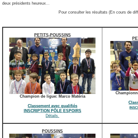
deux présidents heureux...
Pour consulter les résultats (En cours de dif
PETITS-POUSSINS
PE
Championne
Champion de ligue: Marco Matéria
Clas
Classement avec qualifiés
INSC
INSCRIPTION PÔLE ESPOIRS
Détails.
POUSSINS