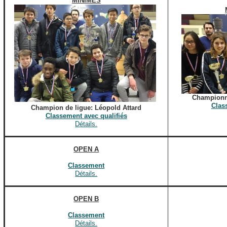
MINIMES
Championn
Clas
Champion de ligue: Léopold Attard
Classement avec qualifiés
Détails.
OPEN A
Classement
Détails.
OPEN B
Classement
Détails.