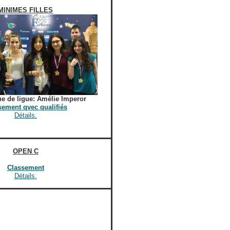
MINIMES FILLES
e de ligue:
Amélie Imperor
sement qvec qualifiés
Détails.
OPEN C
Classement
Détails.