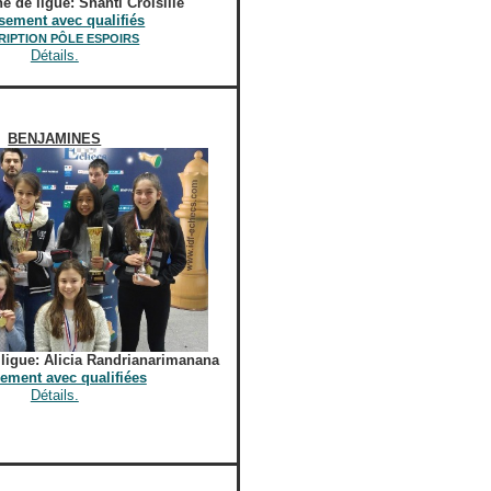
 de ligue: Shanti Croisille
sement avec qualifiés
RIPTION PÔLE ESPOIRS
Détails.
BENJAMINES
ligue:
Alicia Randrianarimanana
ement avec qualifiées
Détails.