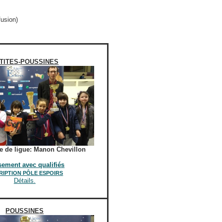
fusion)
TITES-POUSSINES
 de ligue: Manon Chevillon
sement avec qualifiés
RIPTION PÔLE ESPOIRS
Détails.
POUSSINES