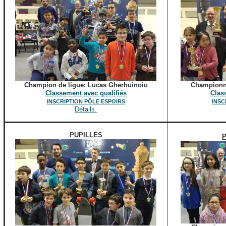
Champion de ligue: Lucas Gherhuinoiu
Championn
Classement avec qualifiés
Clas
INSCRIPTION PÔLE ESPOIRS
INSC
Détails.
PUPILLES
P