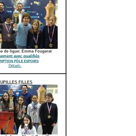
e de ligue:
Emma Fougerat
sement avec qualifiés
RIPTION PÔLE ESPOIRS
Détails.
UPILLES FILLES