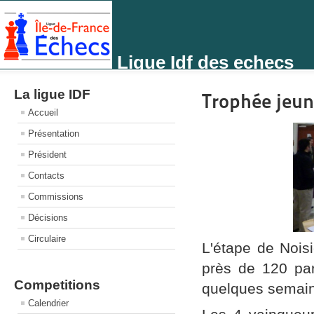
Ligue Idf des echecs
La ligue IDF
Trophée jeun
Accueil
Présentation
Président
Contacts
Commissions
Décisions
Circulaire
L'étape de Nois
près de 120 par
Competitions
quelques semaine
Calendrier