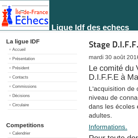
Ligue Idf des echecs
La ligue IDF
Stage D.I.F.F
Accueil
mardi 30 août 201
Présentation
Le comité du V
Président
D.I.F.F.E à M
Contacts
Commissions
L'acquisition de 
Décisions
niveau de connai
Circulaire
dans les écoles 
adultes.
Competitions
Informations.
Calendrier