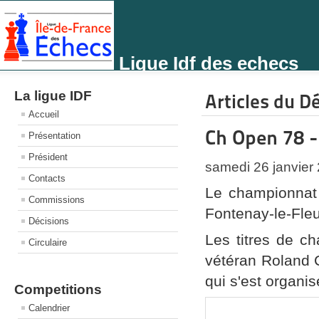
Ligue Idf des echecs
La ligue IDF
Articles du D
Accueil
Ch Open 78 -
Présentation
Président
samedi 26 janvier
Contacts
Le championnat 
Commissions
Fontenay-le-Fleu
Décisions
Les titres de c
Circulaire
vétéran Roland C
qui s'est organis
Competitions
Calendrier