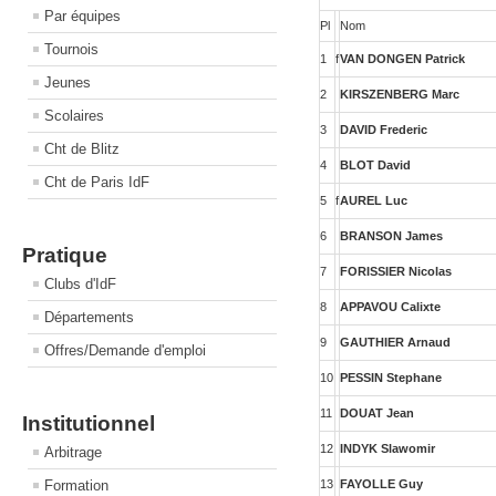
Par équipes
Pl
Nom
Tournois
1
f
VAN DONGEN Patrick
Jeunes
2
KIRSZENBERG Marc
Scolaires
3
DAVID Frederic
Cht de Blitz
4
BLOT David
Cht de Paris IdF
5
f
AUREL Luc
6
BRANSON James
Pratique
7
FORISSIER Nicolas
Clubs d'IdF
8
APPAVOU Calixte
Départements
9
GAUTHIER Arnaud
Offres/Demande d'emploi
10
PESSIN Stephane
11
DOUAT Jean
Institutionnel
12
INDYK Slawomir
Arbitrage
Formation
13
FAYOLLE Guy