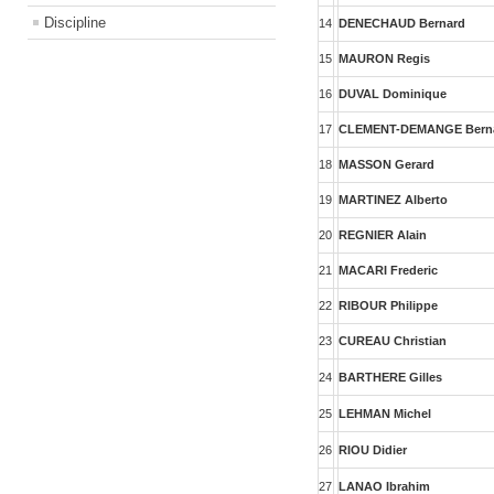
Discipline
14
DENECHAUD Bernard
15
MAURON Regis
16
DUVAL Dominique
17
CLEMENT-DEMANGE Bern
18
MASSON Gerard
19
MARTINEZ Alberto
20
REGNIER Alain
21
MACARI Frederic
22
RIBOUR Philippe
23
CUREAU Christian
24
BARTHERE Gilles
25
LEHMAN Michel
26
RIOU Didier
27
LANAO Ibrahim