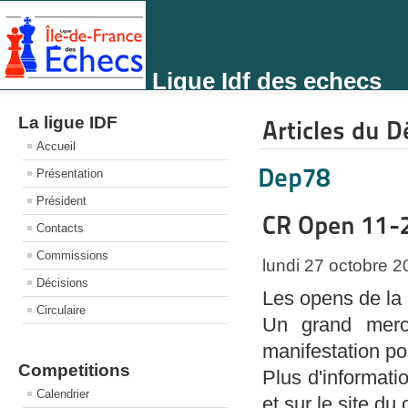
Ligue Idf des echecs
La ligue IDF
Articles du 
Accueil
Dep78
Présentation
Président
CR Open 11-
Contacts
Commissions
lundi 27 octobre 
Décisions
Les opens de la 
Circulaire
Un grand merci
manifestation po
Competitions
Plus d'informatio
Calendrier
et sur le site du