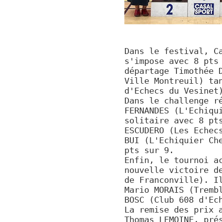
Dans le festival, C
s'impose avec 8 pts
départage Timothée 
Ville Montreuil) ta
d'Echecs du Vesinet
Dans le challenge r
FERNANDES (L'Echiqu
solitaire avec 8 pt
ESCUDERO (Les Echec
BUI (L'Echiquier Ch
pts sur 9.
Enfin, le tournoi a
nouvelle victoire d
de Franconville). I
Mario MORAIS (Tremb
BOSC (Club 608 d'Ec
La remise des prix 
Thomas LEMOINE, pré