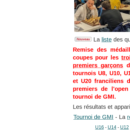
La
liste
des qua
Remise des médaill
coupes pour les
tro
premiers garçons
de
tournois U8, U10, U
et U20 franciliens 
premiers de l'open
tournoi de GMI.
Les résultats et appa
Tournoi de GMI
- La
r
U16
-
U14
-
U12