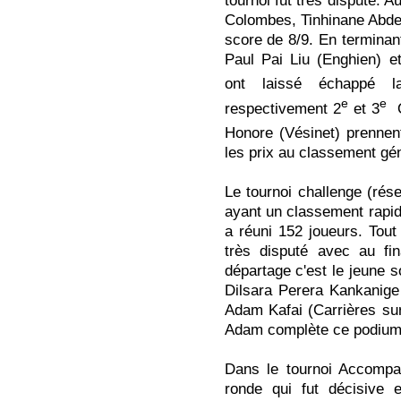
tournoi fut très disputé. Au
Colombes, Tinhinane Abde
score de 8/9. En terminan
Paul Pai Liu
(Enghien) e
ont laissé échappé 
e
e
respectivement 2
et 3
O
Honore
(Vésinet) prennen
les prix au classement gén
Le tournoi challenge
(rés
ayant un classement rapide
a réuni 152 joueurs. Tout
très disputé avec au fi
départage c'est le jeune 
Dilsara Perera Kankanige
Adam Kafai
(Carrières sur
Adam complète ce podium
Dans le tournoi Accompa
ronde qui fut décisive e