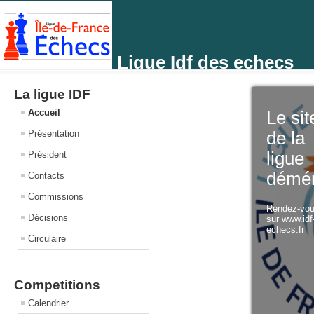
Ligue Idf des echecs
La ligue IDF
Accueil
Le sit
Présentation
de la
ligue
Président
démé
Contacts
Commissions
Rendez-vo
Décisions
sur www.idf
echecs.fr
Circulaire
Competitions
Calendrier