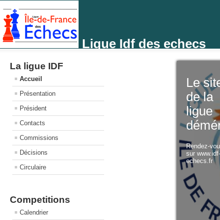
Ligue Idf des echecs
La ligue IDF
Accueil
Le sit
Présentation
de la
ligue
Président
démé
Contacts
Commissions
Rendez-vo
Décisions
sur www.idf
echecs.fr
Circulaire
Competitions
Calendrier